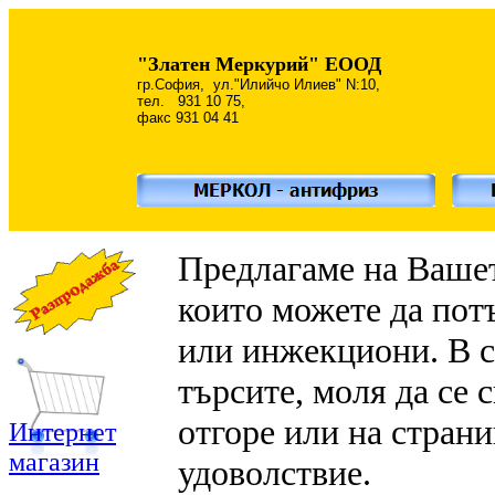
"Златен Меркурий" EООД
гр.София, ул."Илийчо Илиев" N:10,
тел. 931 10 75,
факс 931 04 41
Предлагаме на Вашет
които можете да пот
или инжекциони. В сл
търсите, моля да се 
отгоре или на стран
Интернет
магазин
удоволствие.